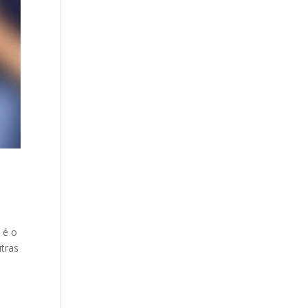
 é o
utras